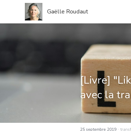
Gaëlle Roudaut
[Livre] "Li
avec la tr
·
25 septembre 2019
transf