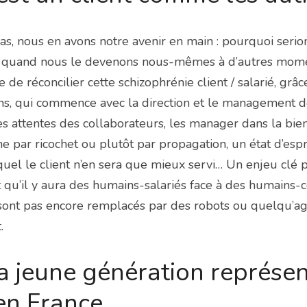
 Bas, nous en avons notre avenir en main : pourquoi serio
nt quand nous le devenons nous-mêmes à d’autres momen
de réconcilier cette schizophrénie client / salarié, grâc
ns, qui commence avec la direction et le management de l
 attentes des collaborateurs, les manager dans la bien
ine par ricochet ou plutôt par propagation, un état d’espri
uquel le client n’en sera que mieux servi… Un enjeu clé p
t qu’il y aura des humains-salariés face à des humains-
sont pas encore remplacés par des robots ou quelqu’age
.
a jeune génération représe
 en France