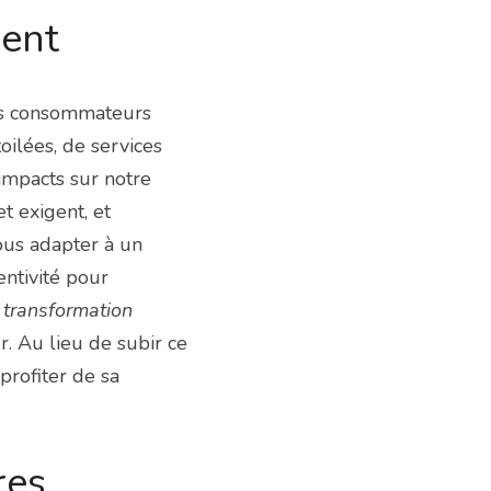
ent
es consommateurs 
ilées, de services 
impacts sur notre 
t exigent, et 
ous adapter à un 
ntivité pour 
 transformation 
r. Au lieu de subir ce 
rofiter de sa 
res