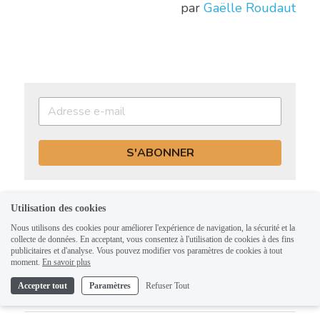
par 
Gaëlle Roudaut
S'ABONNER
Utilisation des cookies
Billet précédent
Nous utilisons des cookies pour améliorer l'expérience de navigation, la sécurité et la
[Sketchnote] La naissance des idées selon
collecte de données. En acceptant, vous consentez à l'utilisation de cookies à des fins
Cédric Villani
publicitaires et d'analyse. Vous pouvez modifier vos paramètres de cookies à tout
moment.
En savoir plus
Billet suivant
Un an de slashing : l’heure du bilan
Accepter tout
Paramètres
Refuser Tout