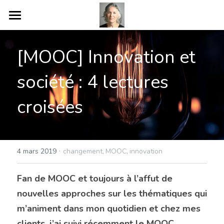
COMPÉTENCES
[MOOC] Innovation et 
BLOG
société : 4 lectures 
A PROPOS
croisées
PARTENAIRES
ENGAGEMENTS
·
BOOK
4 mars 2019
changement,
MOOC,
innovation
CONTACT
Fan de MOOC et toujours à l’affut de 
nouvelles approches sur les thématiques qui 
m’animent dans mon quotidien et chez mes 
POWERED BY
clients, j’ai suivi récemment le MOOC 