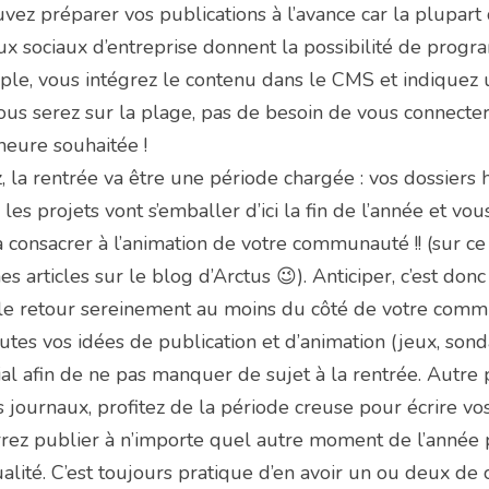
vez préparer vos publications à l’avance car la plupart d
aux sociaux d’entreprise donnent la possibilité de progra
imple, vous intégrez le contenu dans le CMS et indiquez 
s serez sur la plage, pas de besoin de vous connecter, l
’heure souhaitée !
, la rentrée va être une période chargée : vos dossiers h
les projets vont s’emballer d’ici la fin de l’année et vou
onsacrer à l’animation de votre communauté !! (sur ce su
 articles sur le blog d’Arctus 😉). Anticiper, c’est donc
e retour sereinement au moins du côté de votre comm
tes vos idées de publication et d’animation (jeux, sond
ial afin de ne pas manquer de sujet à la rentrée. Autre 
 journaux, profitez de la période creuse pour écrire vos 
rez publier à n’importe quel autre moment de l’année pa
tualité. C’est toujours pratique d’en avoir un ou deux de 