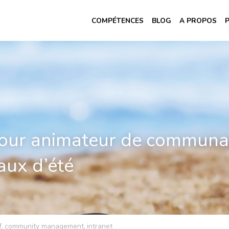
COMPÉTENCES
BLOG
A PROPOS
our animateur de communaut
vaux d’été
f,
community management,
intranet