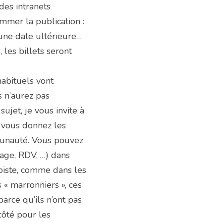
es intranets 
mmer la publication : 
une date ultérieure… 
es billets seront 
abituels vont 
s n’aurez pas 
jet, je vous invite à 
 vous donnez les 
unauté. Vous pouvez 
age, RDV, …) dans 
piste, comme dans les 
« marronniers », ces 
rce qu’ils n’ont pas 
côté pour les 