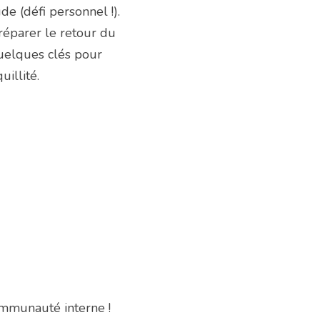
e (défi personnel !). 
éparer le retour du 
uelques clés pour 
illité.
mmunauté interne ! 