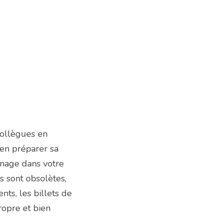
collègues en 
en préparer sa 
énage dans votre 
 sont obsolètes, 
ts, les billets de 
ropre et bien 