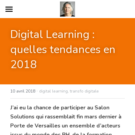
COMPÉTENCES
Digital Learning : 
BLOG
quelles tendances en 
A PROPOS
2018
PARTENAIRES
ENGAGEMENTS
·
BOOK
10 avril 2018
digital learning,
transfo digitale
CONTACT
J’ai eu la chance de participer au Salon 
Solutions qui rassemblait fin mars dernier à 
Porte de Versailles un ensemble d’acteurs 
POWERED BY
issus du monde des RH, de la formation 