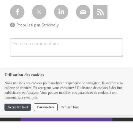
Propulsé par Strikingly
Utilisation des cookies
Nous utilisons des cookies pour améliorer l'expérience de navigation, la sécurité et la
collecte de données. En acceptant, vous consentez à l'utilisation de cookies à des fins
publicitaires et d'analyse. Vous pouvez modifier vos paramètres de cookies à tout
Soumettre
Annuler
moment.
En savoir plus
Accepter tout
Paramètres
Refuser Tout
This website is built with Strikingly.
CREATE A SITE WITH
START NOW
Create your FREE website today!