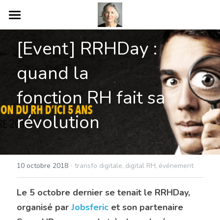
COMPÉTENCES
[Event] RRHDay : 
BLOG
quand la
A PROPOS
fonction RH fait sa 
PARTENAIRES
révolution
ENGAGEMENTS
BOOK
·
10 octobre 2018
transfo digitale,
digital RH,
événement
CONTACT
Le 5 octobre dernier se tenait le RRHDay, 
organisé par 
Jobsferic 
et son partenaire 
POWERED BY